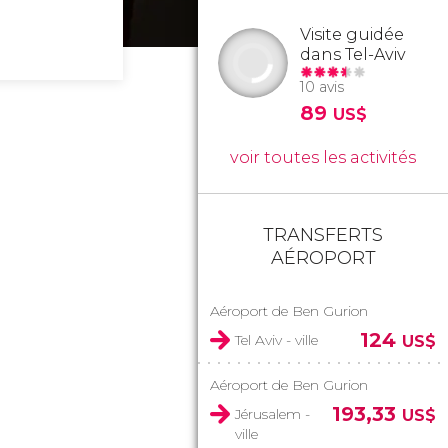
Visite guidée
dans Tel-Aviv
10 avis
89
US$
voir toutes les activités
TRANSFERTS
AÉROPORT
Aéroport de Ben Gurion
124
Tel Aviv - ville
US$
Aéroport de Ben Gurion
193,33
Jérusalem -
US$
ville