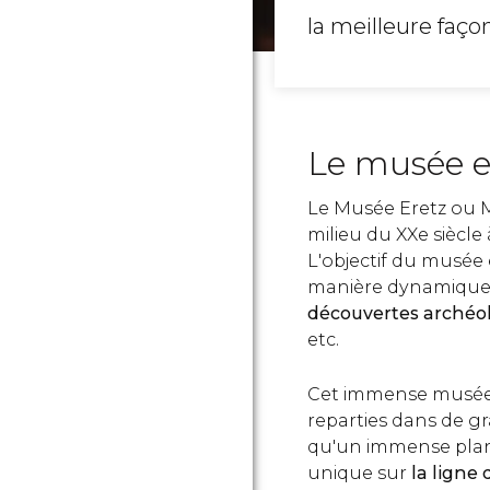
la meilleure faço
Le musée e
Le Musée Eretz ou Mu
milieu du XXe siècle
L'objectif du musée 
manière dynamique et
découvertes archéolo
etc.
Cet immense musée p
reparties dans de gra
qu'un immense plané
unique sur
la ligne 