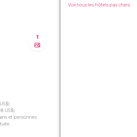
Voir tous les hôtels pas chers
1
US$
)
,98
US$
)
ans et personnes
uite.