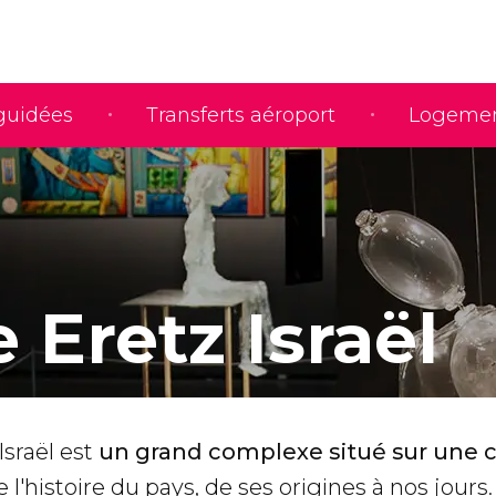
 guidées
Transferts aéroport
Logeme
 Eretz Israël
Israël est
un grand complexe situé sur une c
de l'histoire du pays, de ses origines à nos jours.