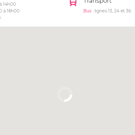
Transport
 à 14h00
0 à 16h00
Bus
: lignes 13, 24 et 36.
.
Cliquez ici pour utiliser la
carte