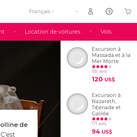
Français
nt
Location de voitures
Vols
Votre panier est vide
Excursion à
Massada et à la
Mer Morte
159 avis
120
US$
Excursion à
Nazareth,
Tibériade et
Galilée
171 avis
olline de
94
US$
 C'est