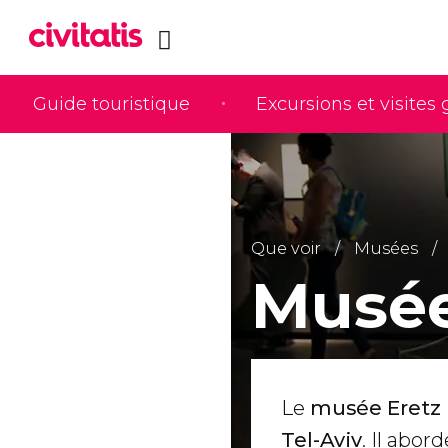
Guide touristique
Excursions et visites
Que voir
Musées
Musée
Le
musée Eretz
Tel-Aviv
. Il abor