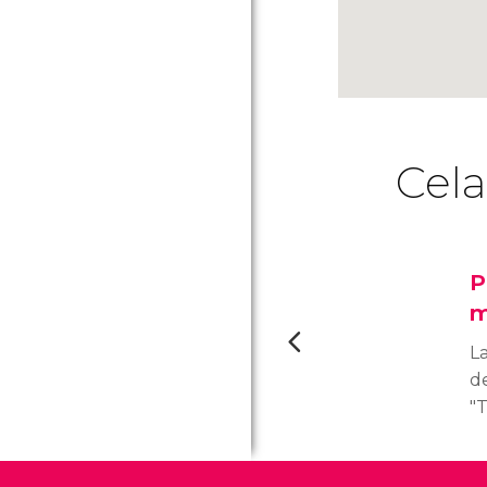
Cela
P
m
L
de
"T
ki
c