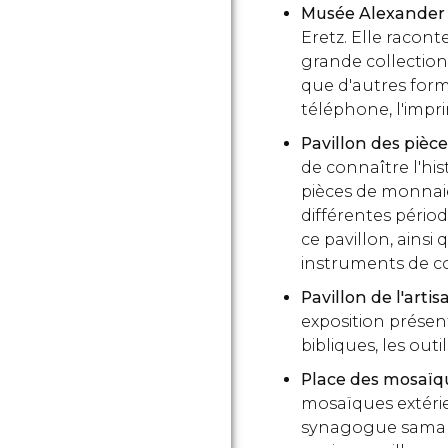
Musée Alexande
Eretz. Elle raconte
grande collection 
que d'autres for
téléphone, l'impri
Pavillon des pièc
de connaître l'hist
pièces de monnai
différentes périod
ce pavillon, ainsi
instruments de co
Pavillon de l'arti
exposition présent
bibliques, les outi
Place des mosaïq
mosaïques extéri
synagogue samarit