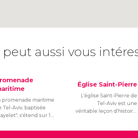
 peut aussi vous intére
romenade
Église Saint-Pierre
aritime
L'église Saint-Pierre de
a promenade maritime
Tel-Aviv est une
 Tel-Aviv, baptisée
véritable leçon d'histoire.
ayelet", s'étend sur 14
Elle a été détruite à
lomètres le long de la
deux reprises et a servi
ôte méditerranéenne,
de phare pendant des