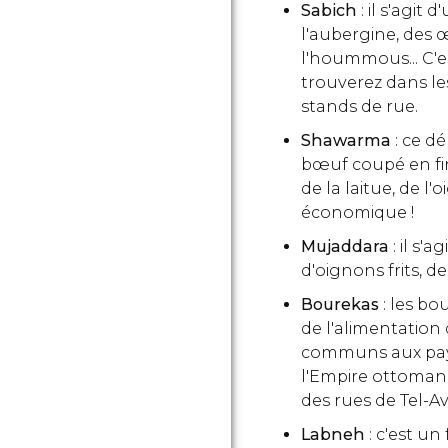
Sabich
: il s'agit
l'aubergine, des œ
l'hoummous... C'es
trouverez dans les
stands de rue.
Shawarma
: ce d
bœuf coupé en fin
de la laitue, de l'
économique !
Mujaddara
: il s'
d'oignons frits, de 
Bourekas
: les b
de l'alimentation 
communs aux pays
l'Empire ottoman.
des rues de Tel-Av
Labneh
: c'est u