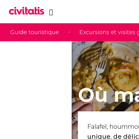
Guide touristique
Excursions et visites
Où ma
Falafel, hoummous
unique
,
de délic