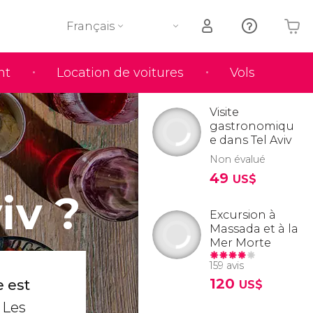
Français
nt
Location de voitures
Vols
Votre panier est vide
Visite
gastronomiqu
e dans Tel Aviv
Non évalué
49
US$
iv ?
Excursion à
Massada et à la
Mer Morte
159 avis
120
e est
US$
. Les