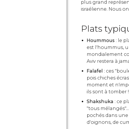
plus grand représent
israélienne. Nous on
Plats typiqu
Hoummous
: le p
est l'hoummus, u
mondialement conn
Aviv restera à jam
Falafel
: ces "bou
pois chiches écr
moment et n'impor
ils sont à tomber !
Shakshuka
: ce p
"tous mélangés"... 
pochés dans une
d'oignons, de cum