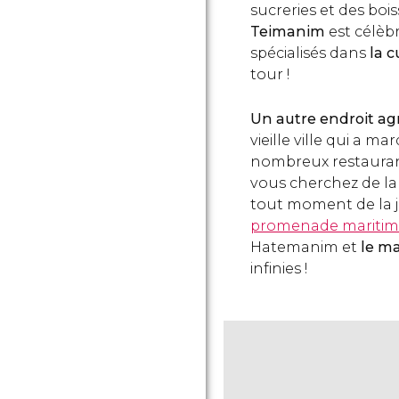
sucreries et des bois
Teimanim
est célèb
spécialisés dans
la c
tour !
Un autre endroit ag
vieille ville qui a m
nombreux restaurants
vous cherchez de la
tout moment de la j
promenade mariti
Hatemanim et
le ma
infinies !