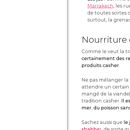
Marrakech
, les r
de toutes sortes d
surtout, la grena
Nourriture
Comme le veut la tra
certainement des re
produits casher
.
Ne pas mélanger la v
attendre un certain 
mangé de la viande)
tradition casher.
Il 
mer
,
du poisson sans
Sachez aussi que
le 
shabba
t
, de sorte q