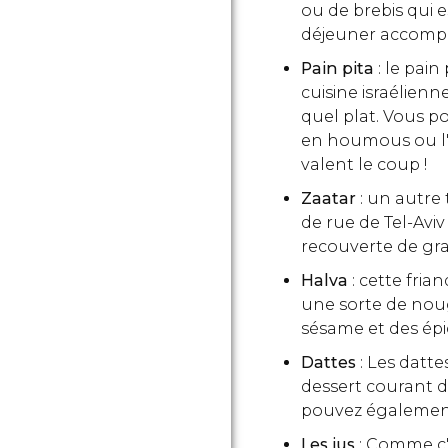
ou de brebis qui
déjeuner accompa
Pain pita
: le pain
cuisine israélien
quel plat. Vous po
en houmous ou l'u
valent le coup !
Zaatar
: un autre
de rue de Tel-Aviv
recouverte de gr
Halva
: cette fria
une sorte de noug
sésame et des épi
Dattes
: Les datt
dessert courant d
pouvez également
Les jus
: Comme c'