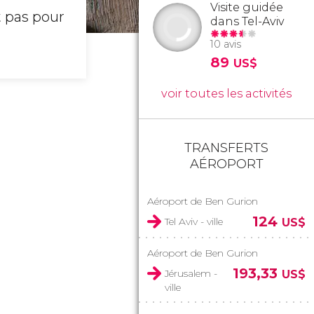
Visite guidée
t pas pour
dans Tel-Aviv
10 avis
89
US$
voir toutes les activités
TRANSFERTS
AÉROPORT
Aéroport de Ben Gurion
124
Tel Aviv - ville
US$
Aéroport de Ben Gurion
193,33
Jérusalem -
US$
ville