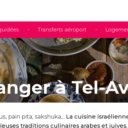
 guidées
Transferts aéroport
Logeme
nger à Tel-Av
, pain pita, sakshuka...
La cuisine israélienn
ieuses traditions culinaires arabes et juives