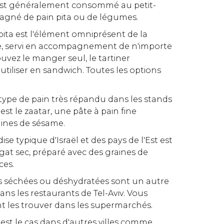
 est généralement consommé au petit-
gné de pain pita ou de légumes.
 pita est l'élément omniprésent de la
ne, servi en accompagnement de n'importe
uvez le manger seul, le tartiner
tiliser en sandwich. Toutes les options
 type de pain très répandu dans les stands
 est le zaatar, une pâte à pain fine
aines de sésame.
ndise typique d'Israël et des pays de l'Est est
at sec, préparé avec des graines de
ces.
es séchées ou déshydratées sont un autre
ans les restaurants de Tel-Aviv. Vous
 les trouver dans les supermarchés.
est le cas dans d'autres villes comme